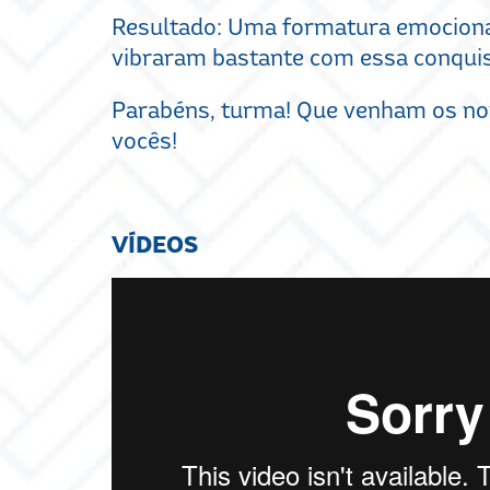
Resultado: Uma formatura emocionan
vibraram bastante com essa conquis
Parabéns, turma! Que venham os no
vocês!
VÍDEOS